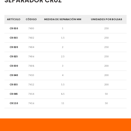
SEPARADOR CRUZ
ARTÍCULO
CÓDIGO
MEDIDA DE SEPARACIÓN MM
UNIDADES POR BOLSAS
CR 010
7400
1
250
CR 015
7402
1.5
250
CR 020
7404
2
250
CR 025
7406
2.5
250
CR 030
7408
3
200
CR 040
7410
4
200
CR 055
7412
5.5
200
CR 085
7414
8.5
50
CR 110
7416
11
50