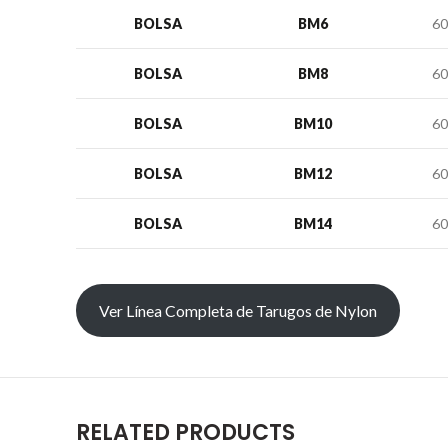
BOLSA
BM6
60
BOLSA
BM8
60
BOLSA
BM10
60
BOLSA
BM12
60
BOLSA
BM14
60
Ver Línea Completa de Tarugos de Nylon
RELATED PRODUCTS