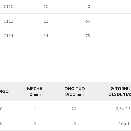
0110
10
50
0112
12
60
0114
14
75
MECHA
LONGITUD
Ø TORNIL
IGO
Ø mm
TACO mm
DESDE/HA
04
4
20
2,2 a 2,8
05
5
25
2,6 a 4