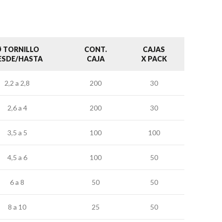
 TORNILLO
CONT.
CAJAS
ESDE/HASTA
CAJA
X PACK
2,2 a 2,8
200
30
2,6 a 4
200
30
3,5 a 5
100
100
4,5 a 6
100
50
6 a 8
50
50
8 a 10
25
50