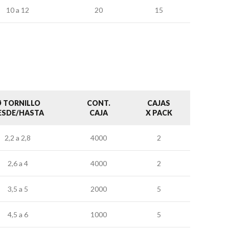
10 a 12
20
15
 TORNILLO
CONT.
CAJAS
ESDE/HASTA
CAJA
X PACK
2,2 a 2,8
4000
2
2,6 a 4
4000
2
3,5 a 5
2000
5
4,5 a 6
1000
5