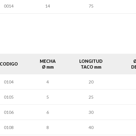
0014
14
75
MECHA
LONGITUD
Ø
CODIGO
Ø mm
TACO mm
D
0104
4
20
0105
5
25
0106
6
30
0108
8
40