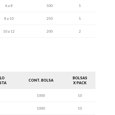
6 a 8
500
5
8 a 10
250
5
10 a 12
200
2
LO
BOLSAS
CONT. BOLSA
STA
X PACK
1000
10
1000
10