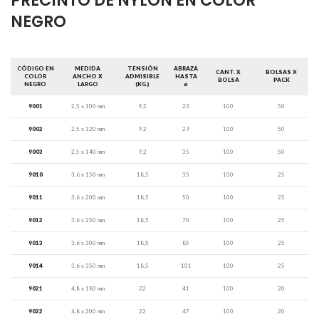
PRECINTO DE NYLON EN COLOR
NEGRO
CÓDIGO EN
MEDIDA
TENSIÓN
ABRAZA
CANT. X
BOLSAS X
COLOR
ANCHO X
ADMISIBLE
HASTA
BOLSA
PACK
NEGRO
LARGO
(KG.)
ø
9001
2,5 x 100 mm
9,2
23
100
50
9002
2,5 x 120 mm
9,2
29
100
50
9003
2,5 x 140 mm
9,2
35
100
50
9010
3,6 x 150 mm
18,5
35
100
25
9011
3,6 x 200 mm
18,5
50
100
25
9012
3,6 x 250 mm
18,5
70
100
25
9013
3,6 x 300 mm
18,5
85
100
25
9014
3,6 x 350 mm
18,5
101
100
25
9021
4,8 x 180 mm
22
41
100
20
9022
4,8 x 200 mm
22
47
100
20