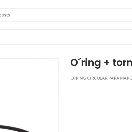
O´ring + torn
O?RING CIRCULAR PARA MAR